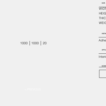
DATA
WIDT
HEIG
THIC
WEIG
INSTA
Adhes
1000
1000
20
APPLI
Inter
DOWN
< PREVIOUS