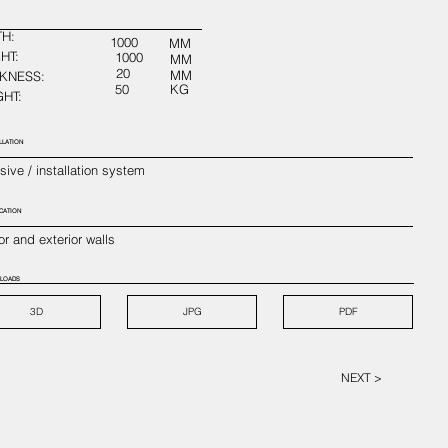
H:
1000
MM
HT:
1000
MM
20
MM
KNESS:
50
KG
HT:
LLATION
ive / installation system
CATION
ior and exterior walls
LOADS
3D
JPG
PDF
NEXT >