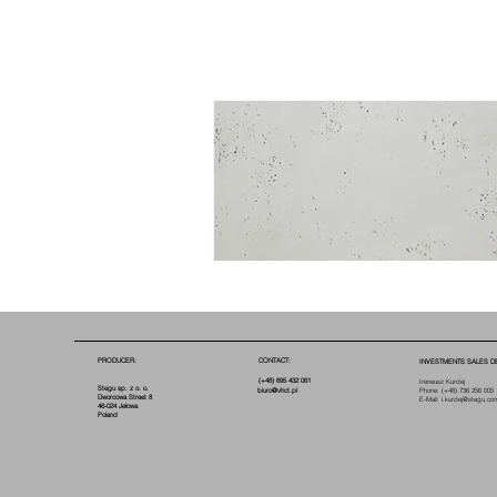
PRODUCER:
CONTACT:
INVESTMENTS SALES D
(+48) 695 432 061
Ireneusz Kurdej
Stegu sp. z o. o.
biuro@vhct.pl
Phone:
(+48) 736 256 005
Dworcowa Street 8
E-Mail:
i.kurdej@stegu.co
46-024 Jełowa
Poland