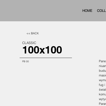
HOME
COLL
<< BACK
CLASSIC
100x100
Panel
PB 00
niua
buduj
masie
wyma
fug i
świat
komu
wyty
Para