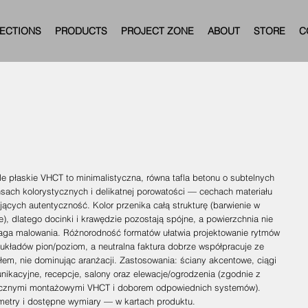
ECTIONS
PRODUCTS
PROJECT ZONE
ABOUT
STORE
C
e płaskie VHCT to minimalistyczna, równa tafla betonu o subtelnych
nsach kolorystycznych i delikatnej porowatości — cechach materiału
ących autentyczność. Kolor przenika całą strukturę (barwienie w
), dlatego docinki i krawędzie pozostają spójne, a powierzchnia nie
ga malowania. Różnorodność formatów ułatwia projektowanie rytmów
 układów pion/poziom, a neutralna faktura dobrze współpracuje ze
łem, nie dominując aranżacji. Zastosowania: ściany akcentowe, ciągi
nikacyjne, recepcje, salony oraz elewacje/ogrodzenia (zgodnie z
cznymi montażowymi VHCT i doborem odpowiednich systemów).
metry i dostępne wymiary — w kartach produktu.