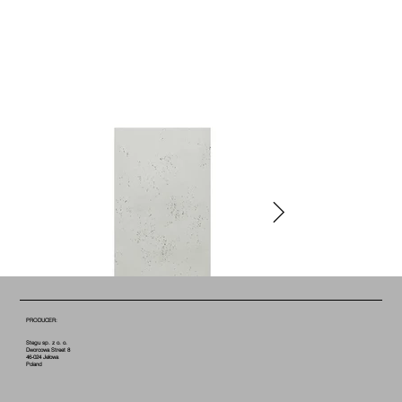
PRODUCER:
Stegu sp. z o. o.
Dworcowa Street 8
46-024 Jełowa
Poland