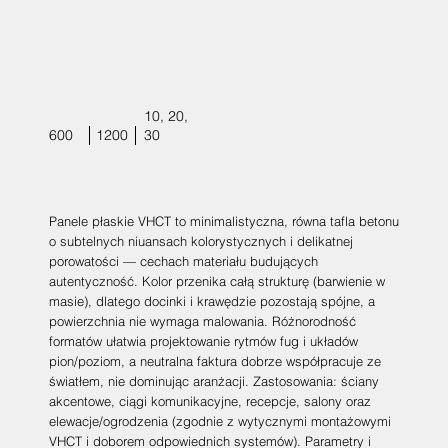
10, 20,
600
1200
30
Panele płaskie VHCT to minimalistyczna, równa tafla betonu
o subtelnych niuansach kolorystycznych i delikatnej
porowatości — cechach materiału budujących
autentyczność. Kolor przenika całą strukturę (barwienie w
masie), dlatego docinki i krawędzie pozostają spójne, a
powierzchnia nie wymaga malowania. Różnorodność
formatów ułatwia projektowanie rytmów fug i układów
pion/poziom, a neutralna faktura dobrze współpracuje ze
światłem, nie dominując aranżacji. Zastosowania: ściany
akcentowe, ciągi komunikacyjne, recepcje, salony oraz
elewacje/ogrodzenia (zgodnie z wytycznymi montażowymi
VHCT i doborem odpowiednich systemów). Parametry i