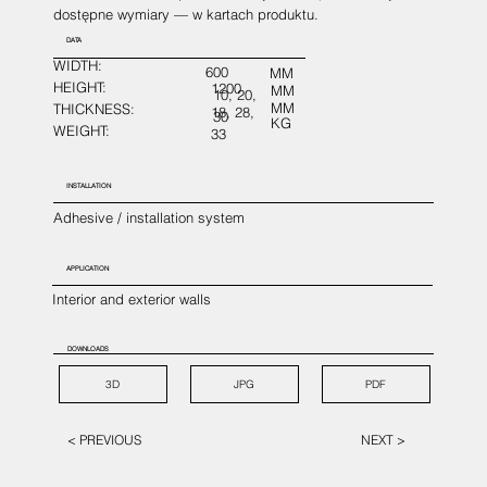
dostępne wymiary — w kartach produktu.
DATA
WIDTH:
600
MM
HEIGHT:
1200
MM
10, 20,
MM
THICKNESS:
18, 28,
30
KG
WEIGHT:
33
INSTALLATION
Adhesive / installation system
APPLICATION
Interior and exterior walls
DOWNLOADS
3D
JPG
PDF
< PREVIOUS
NEXT >