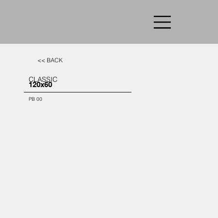
<< BACK
CLASSIC
120x60
PB 00