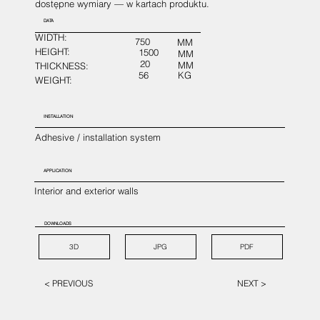
dostępne wymiary — w kartach produktu.
DATA
WIDTH:
750
MM
HEIGHT:
1500
MM
20
MM
THICKNESS:
56
KG
WEIGHT:
INSTALLATION
Adhesive / installation system
APPLICATION
Interior and exterior walls
DOWNLOADS
3D
JPG
PDF
< PREVIOUS
NEXT >