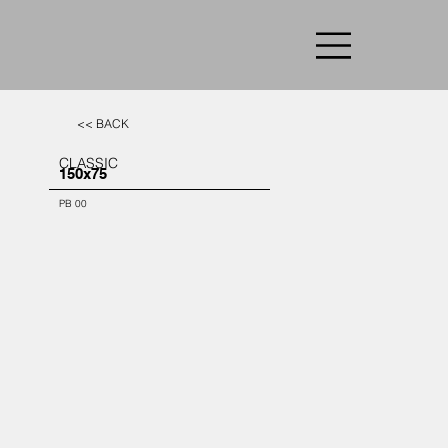
<< BACK
CLASSIC
150x75
PB 00