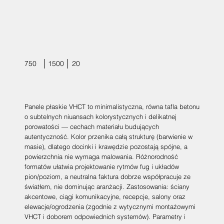
750
1500
20
Panele płaskie VHCT to minimalistyczna, równa tafla betonu
o subtelnych niuansach kolorystycznych i delikatnej
porowatości — cechach materiału budujących
autentyczność. Kolor przenika całą strukturę (barwienie w
masie), dlatego docinki i krawędzie pozostają spójne, a
powierzchnia nie wymaga malowania. Różnorodność
formatów ułatwia projektowanie rytmów fug i układów
pion/poziom, a neutralna faktura dobrze współpracuje ze
światłem, nie dominując aranżacji. Zastosowania: ściany
akcentowe, ciągi komunikacyjne, recepcje, salony oraz
elewacje/ogrodzenia (zgodnie z wytycznymi montażowymi
VHCT i doborem odpowiednich systemów). Parametry i