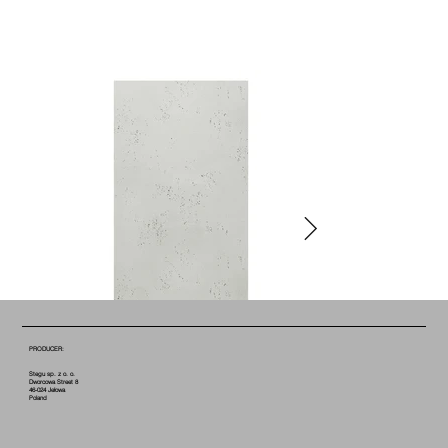
PRODUCER:
Stegu sp. z o. o.
Dworcowa Street 8
46-024 Jełowa
Poland