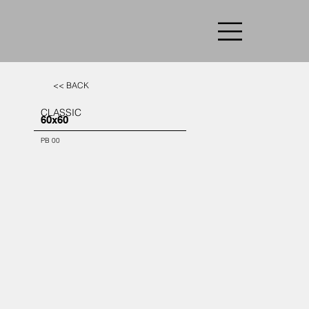
<< BACK
CLASSIC
60x60
PB 00