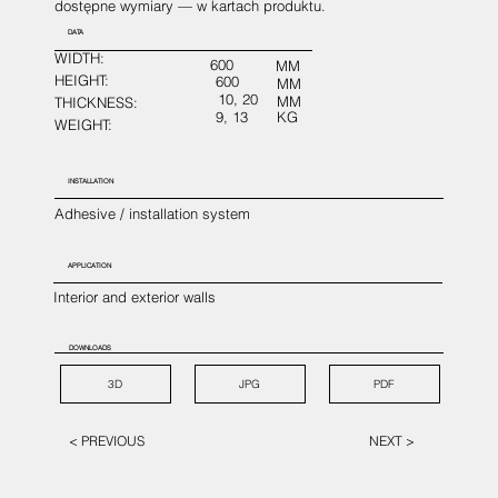
dostępne wymiary — w kartach produktu.
DATA
WIDTH:
600
MM
HEIGHT:
600
MM
10, 20
MM
THICKNESS:
9, 13
KG
WEIGHT:
INSTALLATION
Adhesive / installation system
APPLICATION
Interior and exterior walls
DOWNLOADS
3D
JPG
PDF
< PREVIOUS
NEXT >