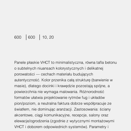
600
600
10, 20
Panele płaskie VHCT to minimalistyczna, równa tafla betonu
o subtelnych niuansach kolorystycznych i delikatnej
porowatości — cechach materiału budujących
autentyczność. Kolor przenika całą strukturę (barwienie w
masie), dlatego docinki i krawędzie pozostają spójne, a
powierzchnia nie wymaga malowania. Różnorodność
formatów ułatwia projektowanie rytmów fug i układów
pion/poziom, a neutralna faktura dobrze współpracuje ze
światłem, nie dominując aranżacji. Zastosowania: ściany
akcentowe, ciągi komunikacyjne, recepcje, salony oraz
elewacje/ogrodzenia (zgodnie z wytycznymi montażowymi
VHCT i doborem odpowiednich systemów). Parametry i