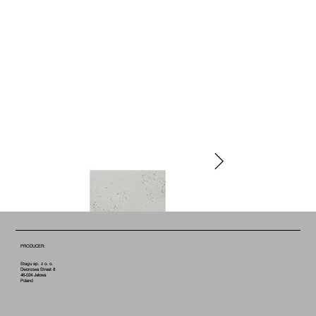
PRODUCER:
Stegu sp. z o. o.
Dworcowa Street 8
46-024 Jełowa
Poland