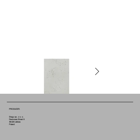
PRODUCER:
Stegu sp. z o. o.
Dworcowa Street 8
46-024 Jełowa
Poland