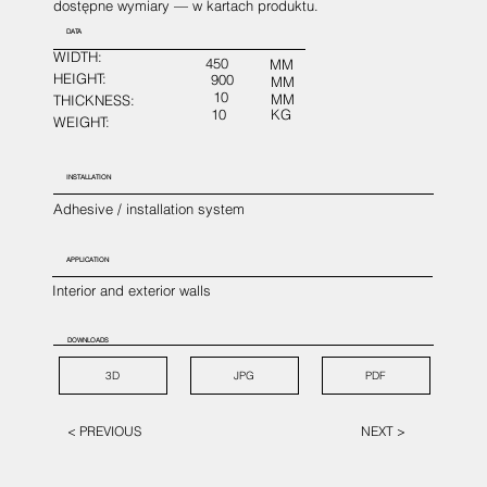
dostępne wymiary — w kartach produktu.
DATA
WIDTH:
450
MM
HEIGHT:
900
MM
10
MM
THICKNESS:
10
KG
WEIGHT:
INSTALLATION
Adhesive / installation system
APPLICATION
Interior and exterior walls
DOWNLOADS
3D
JPG
PDF
< PREVIOUS
NEXT >