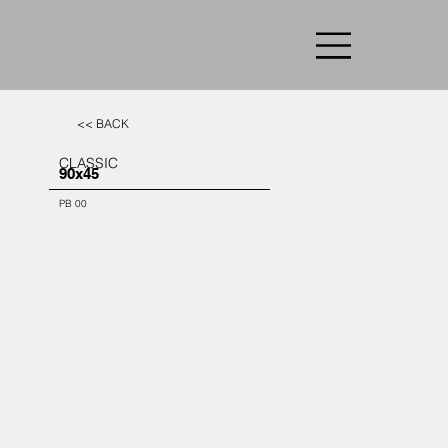
<< BACK
CLASSIC
90x45
PB 00