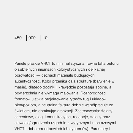
450
900
10
Panele płaskie VHCT to minimalistyczna, równa tafla betonu
o subtelnych niuansach kolorystycznych i delikatnej
porowatości — cechach materiału budujących
autentyczność. Kolor przenika całą strukturę (barwienie w
masie), dlatego docinki i krawędzie pozostają spójne, a
powierzchnia nie wymaga malowania. Różnorodność
formatów ułatwia projektowanie rytmów fug i układów
pion/poziom, a neutralna faktura dobrze współpracuje ze
światłem, nie dominując aranżacji. Zastosowania: ściany
akcentowe, ciągi komunikacyjne, recepcje, salony oraz
elewacje/ogrodzenia (zgodnie z wytycznymi montażowymi
VHCT i doborem odpowiednich systemów). Parametry i