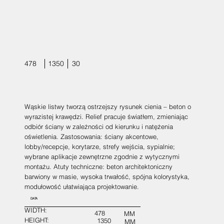
478
1350
30
Wąskie listwy tworzą ostrzejszy rysunek cienia – beton o
wyrazistej krawędzi. Relief pracuje światłem, zmieniając
odbiór ściany w zależności od kierunku i natężenia
oświetlenia. Zastosowania: ściany akcentowe,
lobby/recepcje, korytarze, strefy wejścia, sypialnie;
wybrane aplikacje zewnętrzne zgodnie z wytycznymi
montażu. Atuty techniczne: beton architektoniczny
barwiony w masie, wysoka trwałość, spójna kolorystyka,
modułowość ułatwiająca projektowanie.
DATA
WIDTH:
478
MM
HEIGHT:
1350
MM