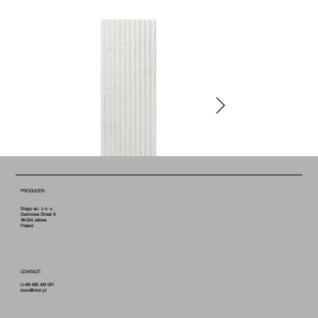
PRODUCER:
Stegu sp. z o. o.
Dworcowa Street 8
46-024 Jełowa
Poland
CONTACT:
(+48) 695 432 061
biuro@vhct.pl
COTTON B0