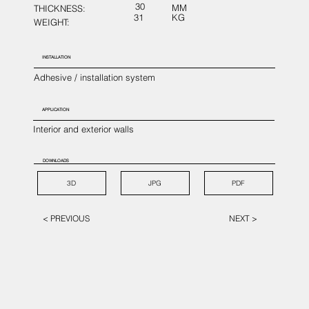
30
MM
THICKNESS:
31
KG
WEIGHT:
INSTALLATION
Adhesive / installation system
APPLICATION
Interior and exterior walls
DOWNLOADS
3D
JPG
PDF
< PREVIOUS
NEXT >