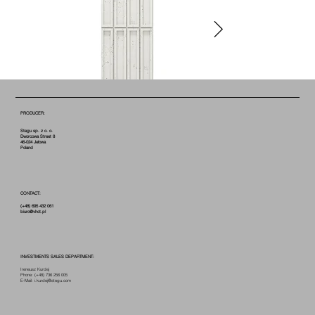
PRODUCER:
Stegu sp. z o. o.
Dworcowa Street 8
46-024 Jełowa
Poland
CONTACT:
(+48) 695 432 061
biuro@vhct.pl
COTTON B0
INVESTMENTS SALES DEPARTMENT:
Ireneusz Kurdej
Phone:
(+48) 736 256 005
E-Mail:
i.kurdej@stegu.com