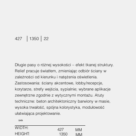
427
1350
22
Długie pasy o różnej wysokości – efekt tkanej struktury.
Relief pracuje światłem, zmieniając odbiór ściany w
zależności od kierunku i natężenia oświetlenia.
Zastosowania: ściany akcentowe, lobby/recepcje,
korytarze, strefy wejścia, sypialnie; wybrane aplikacje
zewnętrzne zgodnie z wytycznymi montażu. Atuty
techniczne: beton architektoniczny barwiony w masie,
wysoka trwałość, spójna kolorystyka, modułowość
ułatwiająca projektowanie.
DATA
WIDTH:
427
MM
HEIGHT:
1350
MM