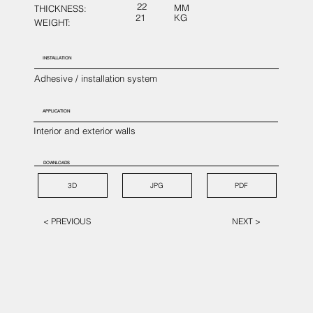
22
MM
THICKNESS:
21
KG
WEIGHT:
INSTALLATION
Adhesive / installation system
APPLICATION
Interior and exterior walls
DOWNLOADS
3D
JPG
PDF
< PREVIOUS
NEXT >