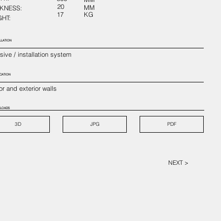
20
MM
KNESS:
17
KG
HT:
LLATION
ive / installation system
CATION
ior and exterior walls
LOADS
3D
JPG
PDF
NEXT >