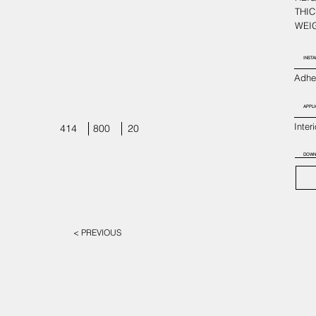
THIC
WEIG
INSTA
Adhes
APPLI
Inter
414
800
20
DOWN
< PREVIOUS