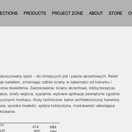
ECTIONS
PRODUCTS
PROJECT ZONE
ABOUT
STORE
C
iaturyzowany splot – do mniejszych pól i pasów akcentowych. Relief
je światłem, zmieniając odbiór ściany w zależności od kierunku i
enia oświetlenia. Zastosowania: ściany akcentowe, lobby/recepcje,
arze, strefy wejścia, sypialnie; wybrane aplikacje zewnętrzne zgodnie
tycznymi montażu. Atuty techniczne: beton architektoniczny barwiony
sie, wysoka trwałość, spójna kolorystyka, modułowość ułatwiająca
ktowanie.
H:
414
MM
HT:
800
MM