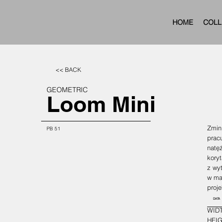
HOME
COLL
<< BACK
GEOMETRIC
Loom Mini
Zmin
PB 51
pracu
natęż
koryt
z wy
w ma
proje
DATA
WIDT
HEIG