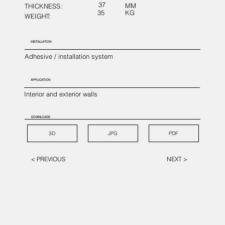
37
MM
THICKNESS:
35
KG
WEIGHT:
INSTALLATION
Adhesive / installation system
APPLICATION
Interior and exterior walls
DOWNLOADS
3D
JPG
PDF
< PREVIOUS
NEXT >