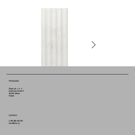
PRODUCER:
Stegu sp. z o. o.
Dworcowa Street 8
46-024 Jełowa
Poland
CONTACT:
(+48) 695 432 061
biuro@vhct.pl
COTTON B0