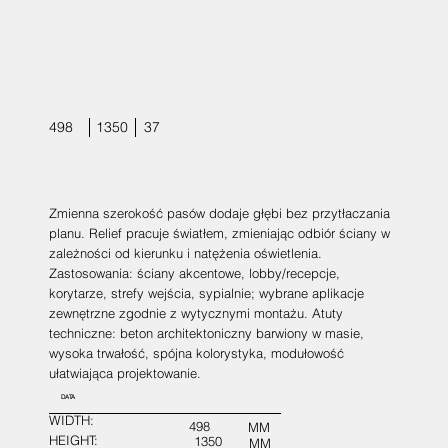
498
1350
37
Zmienna szerokość pasów dodaje głębi bez przytłaczania
planu. Relief pracuje światłem, zmieniając odbiór ściany w
zależności od kierunku i natężenia oświetlenia.
Zastosowania: ściany akcentowe, lobby/recepcje,
korytarze, strefy wejścia, sypialnie; wybrane aplikacje
zewnętrzne zgodnie z wytycznymi montażu. Atuty
techniczne: beton architektoniczny barwiony w masie,
wysoka trwałość, spójna kolorystyka, modułowość
ułatwiająca projektowanie.
DATA
WIDTH:
498
MM
HEIGHT:
1350
MM