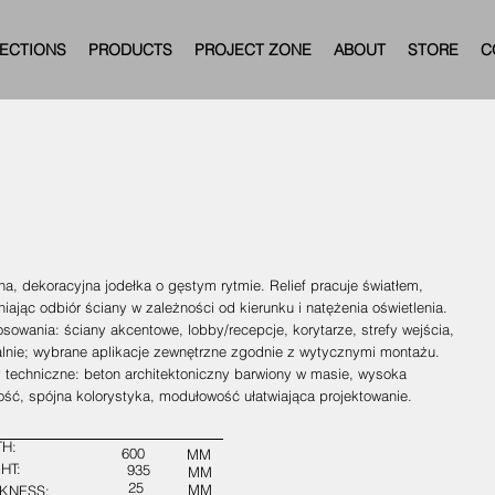
ECTIONS
PRODUCTS
PROJECT ZONE
ABOUT
STORE
C
a, dekoracyjna jodełka o gęstym rytmie. Relief pracuje światłem,
iając odbiór ściany w zależności od kierunku i natężenia oświetlenia.
sowania: ściany akcentowe, lobby/recepcje, korytarze, strefy wejścia,
alnie; wybrane aplikacje zewnętrzne zgodnie z wytycznymi montażu.
y techniczne: beton architektoniczny barwiony w masie, wysoka
ość, spójna kolorystyka, modułowość ułatwiająca projektowanie.
H:
600
MM
HT:
935
MM
25
MM
KNESS: