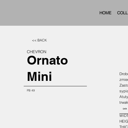
HOME
COLL
<< BACK
CHEVRON
Ornato
Mini
Drobn
zmien
Zasto
PB 49
sypi
Atut
trwał
DATA
WIDT
HEIG
THIC