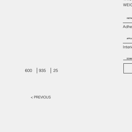
WEIG
INSTA
Adhes
APPLI
Inter
DOWN
600
935
25
< PREVIOUS