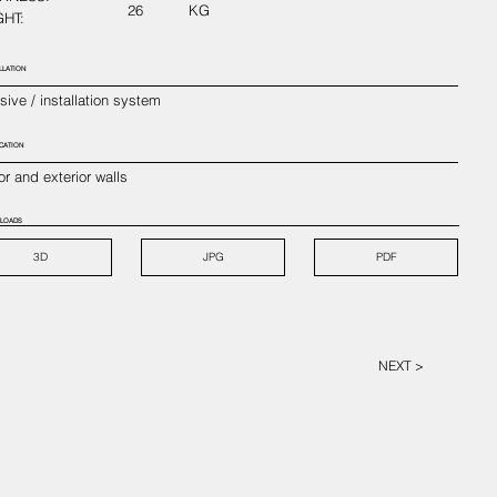
26
KG
HT:
LLATION
ive / installation system
CATION
ior and exterior walls
LOADS
3D
JPG
PDF
NEXT >