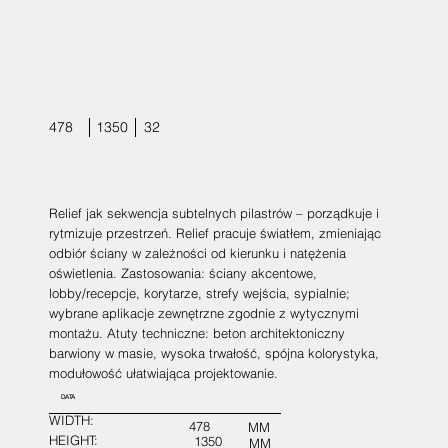
478
1350
32
Relief jak sekwencja subtelnych pilastrów – porządkuje i
rytmizuje przestrzeń. Relief pracuje światłem, zmieniając
odbiór ściany w zależności od kierunku i natężenia
oświetlenia. Zastosowania: ściany akcentowe,
lobby/recepcje, korytarze, strefy wejścia, sypialnie;
wybrane aplikacje zewnętrzne zgodnie z wytycznymi
montażu. Atuty techniczne: beton architektoniczny
barwiony w masie, wysoka trwałość, spójna kolorystyka,
modułowość ułatwiająca projektowanie.
DATA
WIDTH:
478
MM
HEIGHT:
1350
MM