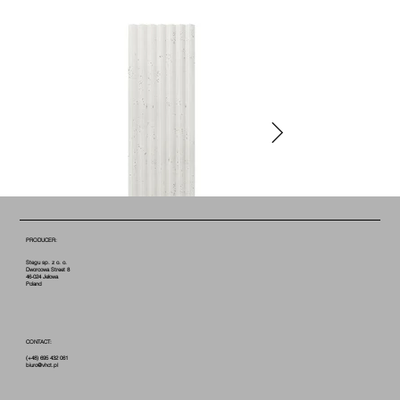
PRODUCER:
Stegu sp. z o. o.
Dworcowa Street 8
46-024 Jełowa
Poland
CONTACT:
(+48) 695 432 061
biuro@vhct.pl
COTTON B0