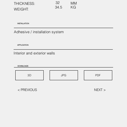
32
MM
THICKNESS:
34.5
KG
WEIGHT:
INSTALLATION
Adhesive / installation system
APPLICATION
Interior and exterior walls
DOWNLOADS
3D
JPG
PDF
< PREVIOUS
NEXT >