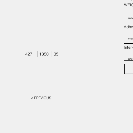
WEIG
INSTA
Adhes
APPLI
Inter
427
1350
35
DOWN
< PREVIOUS