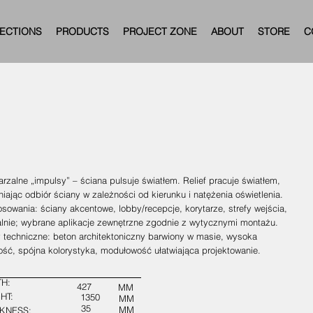
ECTIONS
PRODUCTS
PROJECT ZONE
ABOUT
STORE
C
rzalne „impulsy” – ściana pulsuje światłem. Relief pracuje światłem,
iając odbiór ściany w zależności od kierunku i natężenia oświetlenia.
sowania: ściany akcentowe, lobby/recepcje, korytarze, strefy wejścia,
alnie; wybrane aplikacje zewnętrzne zgodnie z wytycznymi montażu.
y techniczne: beton architektoniczny barwiony w masie, wysoka
ość, spójna kolorystyka, modułowość ułatwiająca projektowanie.
H:
427
MM
HT:
1350
MM
35
MM
KNESS: