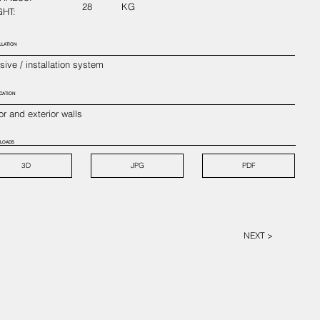
28
KG
HT:
LLATION
ive / installation system
CATION
ior and exterior walls
LOADS
3D
JPG
PDF
NEXT >