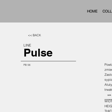
HOME
COLL
<< BACK
LINE
Pulse
Powta
PB 56
zmien
Zasto
sypi
Atut
trwał
DATA
WIDT
HEIG
THIC