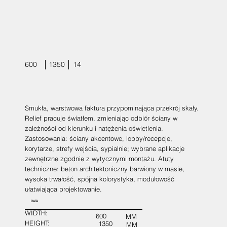
600
1350
14
Smukła, warstwowa faktura przypominająca przekrój skały.
Relief pracuje światłem, zmieniając odbiór ściany w
zależności od kierunku i natężenia oświetlenia.
Zastosowania: ściany akcentowe, lobby/recepcje,
korytarze, strefy wejścia, sypialnie; wybrane aplikacje
zewnętrzne zgodnie z wytycznymi montażu. Atuty
techniczne: beton architektoniczny barwiony w masie,
wysoka trwałość, spójna kolorystyka, modułowość
ułatwiająca projektowanie.
DATA
WIDTH:
600
MM
HEIGHT:
1350
MM