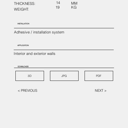
14
MM
THICKNESS:
19
KG
WEIGHT:
INSTALLATION
Adhesive / installation system
APPLICATION
Interior and exterior walls
DOWNLOADS
3D
JPG
PDF
< PREVIOUS
NEXT >