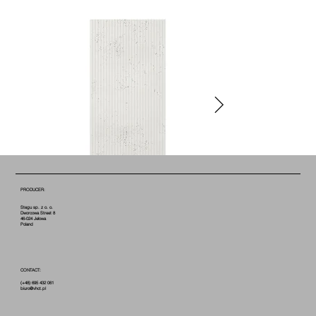
PRODUCER:
Stegu sp. z o. o.
Dworcowa Street 8
46-024 Jełowa
Poland
CONTACT:
(+48) 695 432 061
biuro@vhct.pl
COTTON B0