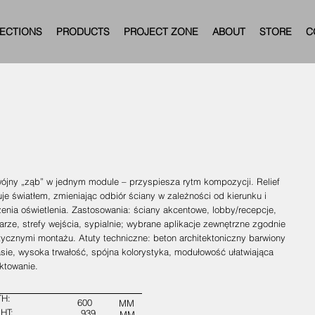
ECTIONS
PRODUCTS
PROJECT ZONE
ABOUT
STORE
C
ójny „ząb” w jednym module – przyspiesza rytm kompozycji. Relief
je światłem, zmieniając odbiór ściany w zależności od kierunku i
enia oświetlenia. Zastosowania: ściany akcentowe, lobby/recepcje,
arze, strefy wejścia, sypialnie; wybrane aplikacje zewnętrzne zgodnie
tycznymi montażu. Atuty techniczne: beton architektoniczny barwiony
sie, wysoka trwałość, spójna kolorystyka, modułowość ułatwiająca
ktowanie.
H:
600
MM
HT:
939
MM