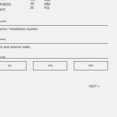
25
MM
KNESS:
25
KG
HT:
LLATION
ive / installation system
CATION
ior and exterior walls
LOADS
3D
JPG
PDF
NEXT >