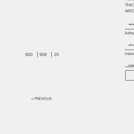
THIC
WEIG
INSTA
Adhes
APPLI
Inter
600
939
25
DOWN
< PREVIOUS