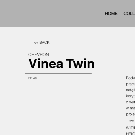
HOME
COLL
<< BACK
CHEVRON
Vinea Twin
Podw
PB 46
pracu
natęż
koryt
z wy
w ma
proje
DATA
WIDT
HEIG