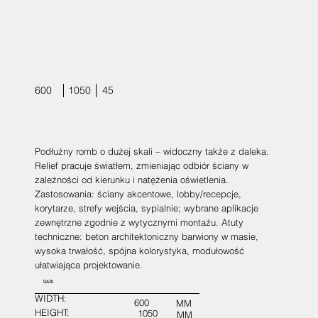
600
1050
45
Podłużny romb o dużej skali – widoczny także z daleka.
Relief pracuje światłem, zmieniając odbiór ściany w
zależności od kierunku i natężenia oświetlenia.
Zastosowania: ściany akcentowe, lobby/recepcje,
korytarze, strefy wejścia, sypialnie; wybrane aplikacje
zewnętrzne zgodnie z wytycznymi montażu. Atuty
techniczne: beton architektoniczny barwiony w masie,
wysoka trwałość, spójna kolorystyka, modułowość
ułatwiająca projektowanie.
DATA
WIDTH:
600
MM
HEIGHT:
1050
MM