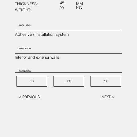
45
MM
THICKNESS:
20
KG
WEIGHT:
INSTALLATION
Adhesive / installation system
APPLICATION
Interior and exterior walls
DOWNLOADS
3D
JPG
PDF
< PREVIOUS
NEXT >