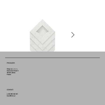
PRODUCER:
Stegu sp. z o. o.
Dworcowa Street 8
46-024 Jełowa
Poland
CONTACT:
(+48) 695 432 061
biuro@vhct.pl
COTTON B0