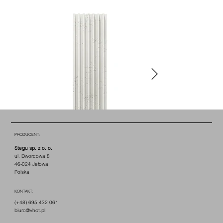
PRODUCENT:
Stegu sp. z o. o.
ul. Dworcowa 8
46-024 Jełowa
Polska
KONTAKT:
(+48) 695 432 061
biuro@vhct.pl
COTTON B0