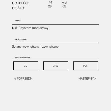
44
MM
GRUBOŚĆ:
28
KG
CIĘŻAR:
MONTAŻ
Klej / system montażowy
ZASTOSOWANIE
Ściany wewnętrzne i zewnętrzne
PLIKI DO POBRANIA
3D
JPG
PDF
< POPRZEDNI
NASTĘPNY >