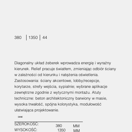
380
1350
44
Diagonalny układ żeberek wprowadza energię i wyraźny
kierunek. Relief pracuje światłem, zmieniając odbiór ściany
w zależności od kierunku i natężenia oświetlenia.
Zastosowania: ściany akcentowe, lobby/recepcje,
korytarze, strefy wejścia, sypialnie; wybrane aplikacje
zewnętrzne zgodnie z wytycznymi montażu. Atuty
techniczne: beton architektoniczny barwiony w masie,
wysoka trwałość, spójna kolorystyka, modułowość
ułatwiająca projektowanie.
DANE
SZEROKOŚĆ:
380
MM
WYSOKOŚĆ:
1350
MM