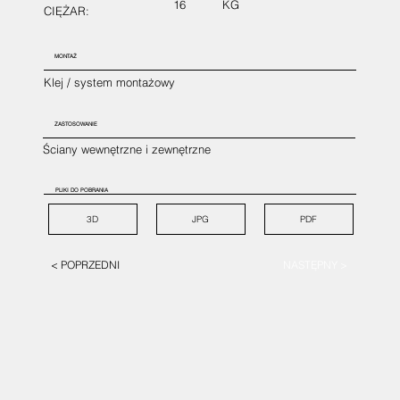
16
KG
CIĘŻAR:
MONTAŻ
Klej / system montażowy
ZASTOSOWANIE
Ściany wewnętrzne i zewnętrzne
PLIKI DO POBRANIA
3D
JPG
PDF
< POPRZEDNI
NASTĘPNY >