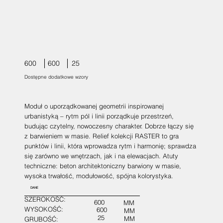
600
600
25
Dostępne dodatkowe wzory
Moduł o uporządkowanej geometrii inspirowanej
urbanistyką – rytm pól i linii porządkuje przestrzeń,
budując czytelny, nowoczesny charakter. Dobrze łączy się
z barwieniem w masie. Relief kolekcji RASTER to gra
punktów i linii, która wprowadza rytm i harmonię; sprawdza
się zarówno we wnętrzach, jak i na elewacjach. Atuty
techniczne: beton architektoniczny barwiony w masie,
wysoka trwałość, modułowość, spójna kolorystyka.
DANE
SZEROKOŚĆ:
600
MM
WYSOKOŚĆ:
600
MM
25
MM
GRUBOŚĆ: