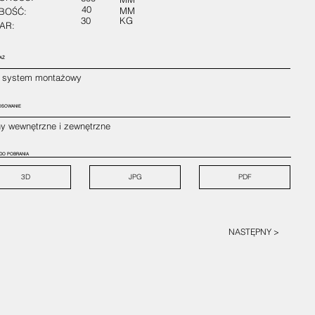
40
MM
BOŚĆ:
30
KG
AR:
AŻ
 / system montażowy
OSOWANIE
ny wewnętrzne i zewnętrzne
 DO POBRANIA
3D
JPG
PDF
NASTĘPNY >