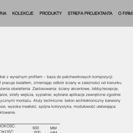
WNA
KOLEKCJE
PRODUKTY
STREFA PROJEKTANTA
O FIRM
rat z wyraźnym profilem – baza do patchworkowych kompozycji.
f pracuje światłem, zmieniając odbiór ściany w zależności od kierunku
ężenia oświetlenia. Zastosowania: ściany akcentowe, lobby/recepcje,
arze, strefy wejścia, sypialnie; wybrane aplikacje zewnętrzne zgodnie
tycznymi montażu. Atuty techniczne: beton architektoniczny barwiony
sie, wysoka trwałość, spójna kolorystyka, modułowość ułatwiająca
ktowanie.
ROKOŚĆ:
600
MM
OKOŚĆ:
600
MM