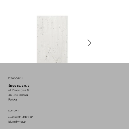
PRODUCENT:
Stegu sp. z o. o.
ul. Dworcowa 8
46-024 Jełowa
Polska
KONTAKT:
(+48) 695 432 061
biuro@vhct.pl
COTTON B0