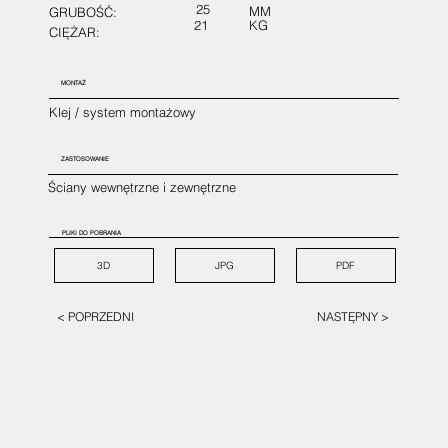
25
MM
GRUBOŚĆ:
21
KG
CIĘŻAR:
MONTAŻ
Klej / system montażowy
ZASTOSOWANIE
Ściany wewnętrzne i zewnętrzne
PLIKI DO POBRANIA
3D
JPG
PDF
< POPRZEDNI
NASTĘPNY >