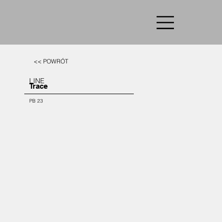
<< POWRÓT
LINE
Trace
PB 23