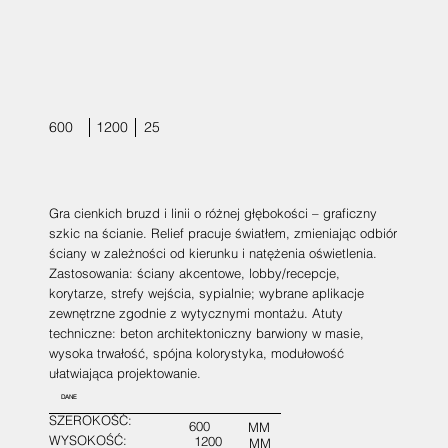
600
1200
25
Gra cienkich bruzd i linii o różnej głębokości – graficzny
szkic na ścianie. Relief pracuje światłem, zmieniając odbiór
ściany w zależności od kierunku i natężenia oświetlenia.
Zastosowania: ściany akcentowe, lobby/recepcje,
korytarze, strefy wejścia, sypialnie; wybrane aplikacje
zewnętrzne zgodnie z wytycznymi montażu. Atuty
techniczne: beton architektoniczny barwiony w masie,
wysoka trwałość, spójna kolorystyka, modułowość
ułatwiająca projektowanie.
DANE
SZEROKOŚĆ:
600
MM
WYSOKOŚĆ:
1200
MM